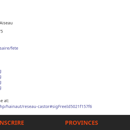
 Aiseau
75
saire/fete
e at:
.php/hainaut/reseau-castor#sigFreeId5021f157f6
INSCRIRE
PROVINCES